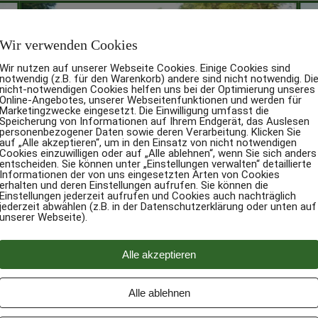
Wir verwenden Cookies
Wir nutzen auf unserer Webseite Cookies. Einige Cookies sind
notwendig (z.B. für den Warenkorb) andere sind nicht notwendig. Di
nicht-notwendigen Cookies helfen uns bei der Optimierung unseres
Online-Angebotes, unserer Webseitenfunktionen und werden für
Marketingzwecke eingesetzt. Die Einwilligung umfasst die
Speicherung von Informationen auf Ihrem Endgerät, das Auslesen
personenbezogener Daten sowie deren Verarbeitung. Klicken Sie
auf „Alle akzeptieren“, um in den Einsatz von nicht notwendigen
Cookies einzuwilligen oder auf „Alle ablehnen“, wenn Sie sich anders
entscheiden. Sie können unter „Einstellungen verwalten“ detaillierte
Informationen der von uns eingesetzten Arten von Cookies
erhalten und deren Einstellungen aufrufen. Sie können die
Einstellungen jederzeit aufrufen und Cookies auch nachträglich
jederzeit abwählen (z.B. in der Datenschutzerklärung oder unten auf
unserer Webseite).
en Bahntrassen, entlang von Flüssen, durch das schöne Hohe Venn od
r, von den Anstiegen her leicht zu bewältigen und links und rechts 
Alle akzeptieren
Trier grenzüberschreitender Fahrradweg mit einer maximalen Steig
Alle ablehnen
unserer Haustür. (ca. 2 km bis zur Trasse;
Anfahrtsskizze
)