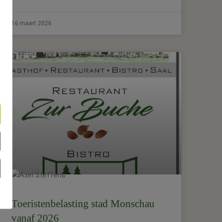
16 maart 2026
Toeristenbelasting stad Monschau
vanaf 2026