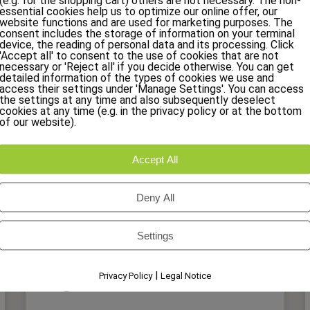
(e.g. for the shopping cart) others are not necessary. The non-
essential cookies help us to optimize our online offer, our
website functions and are used for marketing purposes. The
consent includes the storage of information on your terminal
16 april 2026
device, the reading of personal data and its processing. Click
'Accept all' to consent to the use of cookies that are not
necessary or 'Reject all' if you decide otherwise. You can get
detailed information of the types of cookies we use and
access their settings under 'Manage Settings'. You can access
the settings at any time and also subsequently deselect
cookies at any time (e.g. in the privacy policy or at the bottom
of our website).
Accept All
Deny All
Settings
|
Privacy Policy
Legal Notice
Dagmenu “wilde weken” 2025